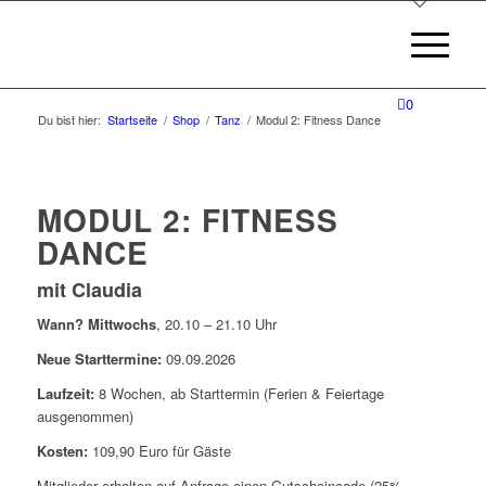
0
Du bist hier:
Startseite
/
Shop
/
Tanz
/
Modul 2: Fitness Dance
MODUL 2: FITNESS
DANCE
mit Claudia
Wann? Mittwochs
, 20.10 – 21.10 Uhr
Neue Starttermine:
09.09.2026
Laufzeit:
8 Wochen, ab Starttermin (Ferien & Feiertage
ausgenommen)
Kosten:
109,90 Euro für Gäste
Mitglieder erhalten auf Anfrage einen Gutscheincode (25%