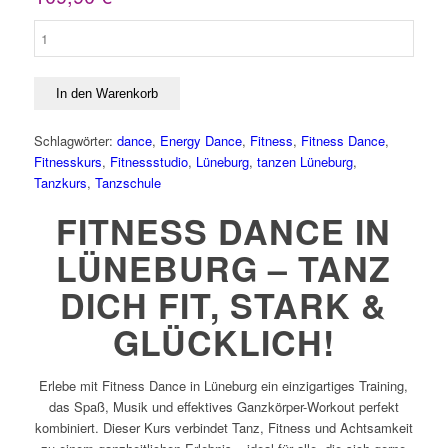
Modul
2:
Fitness
Dance
In den Warenkorb
Menge
Schlagwörter:
dance
,
Energy Dance
,
Fitness
,
Fitness Dance
,
Fitnesskurs
,
Fitnessstudio
,
Lüneburg
,
tanzen Lüneburg
,
Tanzkurs
,
Tanzschule
FITNESS DANCE IN
LÜNEBURG – TANZ
DICH FIT, STARK &
GLÜCKLICH!
Erlebe mit Fitness Dance in Lüneburg ein einzigartiges Training,
das Spaß, Musik und effektives Ganzkörper-Workout perfekt
kombiniert. Dieser Kurs verbindet Tanz, Fitness und Achtsamkeit