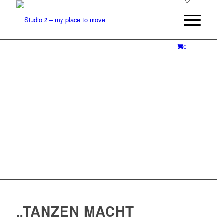
Studio 2 - my
0
place to move
Dein Tanzstudio in Lüneburg
ZUM KURSPLAN
„TANZEN MACHT