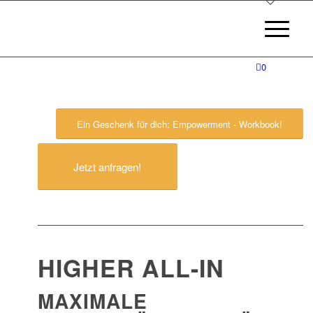
0
Ein Geschenk für dich: Empowerment - Workbook!
Jetzt anfragen!
HIGHER ALL-IN
MAXIMALE